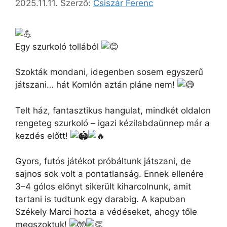
2025.11.11.
Szerző:
Csiszár Ferenc
Egy szurkoló tollából
Szokták mondani, idegenben sosem egyszerű
játszani… hát Komlón aztán pláne nem!
Telt
ház, fantasztikus hangulat, mindkét oldalon
rengeteg szurkoló – igazi kézilabdaünnep már a
kezdés előtt!
Gyors, futós játékot próbáltunk játszani, de
sajnos sok volt a pontatlanság. Ennek ellenére
3–4 gólos előnyt sikerült kiharcolnunk, amit
tartani is tudtunk egy darabig. A kapuban
Székely Marci hozta a védéseket, ahogy tőle
megszoktuk!