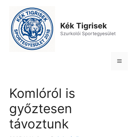
Kilépés
a
tartalomba
Kék Tigrisek
Szurkolói Sportegyesület
Menü
Komlóról is
győztesen
távoztunk