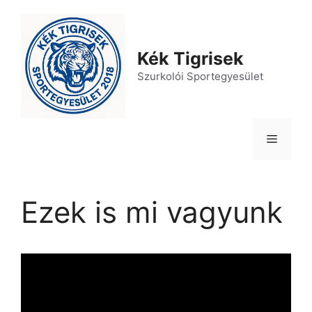
Kilépés
a
tartalomba
Kék Tigrisek
Szurkolói Sportegyesület
Menü
Ezek is mi vagyunk