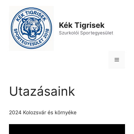
Kilépés
a
tartalomba
Kék Tigrisek
Szurkolói Sportegyesület
Menü
Utazásaink
2024 Kolozsvár és környéke