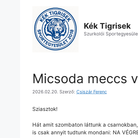
Kilépés
a
tartalomba
Kék Tigrisek
Szurkolói Sportegyesüle
Micsoda meccs vo
2026.02.20.
Szerző:
Csiszár Ferenc
Sziasztok!
Hát amit szombaton láttunk a csarnokban,
is csak annyit tudtunk mondani: NA VÉGRE