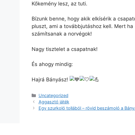
Kőkemény lesz, az tuti.
Bízunk benne, hogy akik elkísérik a csapato
pluszt, ami a továbbjutáshoz kell. Mert ha 
számítsanak a norvégok!
Nagy tisztelet a csapatnak!
És ahogy mindig:
Hajrá Bányász!
Kategória
Uncategorized
Aggasztó játék
Egy szurkoló tollából – rövid beszámoló a Bán