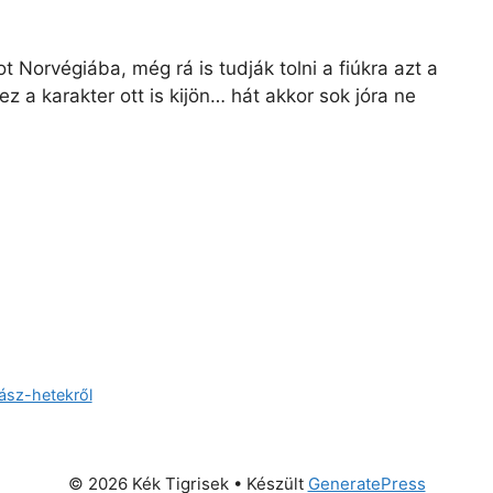
t Norvégiába, még rá is tudják tolni a fiúkra azt a
ez a karakter ott is kijön… hát akkor sok jóra ne
yász-hetekről
© 2026 Kék Tigrisek
• Készült
GeneratePress