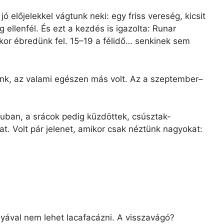
jó előjelekkel vágtunk neki: egy friss vereség, kicsit
llenfél. És ezt a kezdés is igazolta: Runar
kor ébredünk fel. 15–19 a félidő… senkinek sem
nk, az valami egészen más volt. Az a szeptember–
uban, a srácok pedig küzdöttek, csúsztak-
t. Volt pár jelenet, amikor csak néztünk nagyokat:
yával nem lehet lacafacázni. A visszavágó?