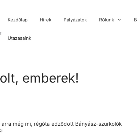
Kezdőlap
Hírek
Pályázatok
Rólunk
B
t
Utazásaink
lt, emberek!
 arra még mi, régóta edződött Bányász-szurkolók
!