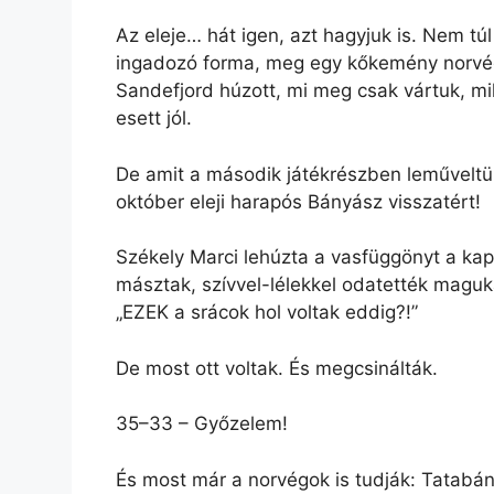
Az eleje… hát igen, azt hagyjuk is. Nem túl 
ingadozó forma, meg egy kőkemény norvég e
Sandefjord húzott, mi meg csak vártuk, mi
esett jól.
De amit a második játékrészben leműveltü
október eleji harapós Bányász visszatért!
Székely Marci lehúzta a vasfüggönyt a kap
másztak, szívvel-lélekkel odatették maguka
„EZEK a srácok hol voltak eddig?!”
De most ott voltak. És megcsinálták.
35–33 – Győzelem!
És most már a norvégok is tudják: Tatabán