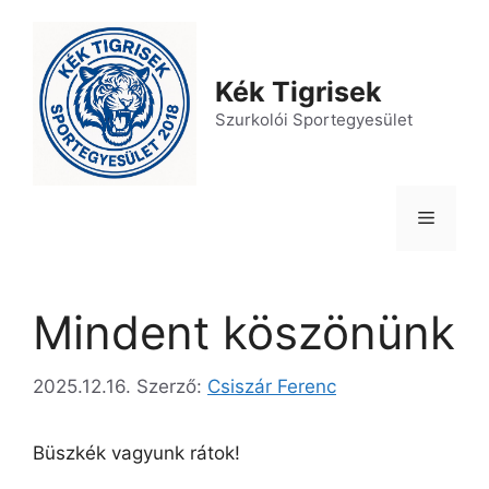
Kilépés
a
tartalomba
Kék Tigrisek
Szurkolói Sportegyesület
Menü
Mindent köszönünk
2025.12.16.
Szerző:
Csiszár Ferenc
Büszkék vagyunk rátok!