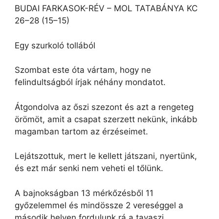
BUDAI FARKASOK-RÉV – MOL TATABÁNYA KC
26–28 (15–15)
Egy szurkoló tollából
Szombat este óta vártam, hogy ne
felindultságból írjak néhány mondatot.
Átgondolva az őszi szezont és azt a rengeteg
örömöt, amit a csapat szerzett nekünk, inkább
magamban tartom az érzéseimet.
Lejátszottuk, mert le kellett játszani, nyertünk,
és ezt már senki nem veheti el tőlünk.
A bajnokságban 13 mérkőzésből 11
győzelemmel és mindössze 2 vereséggel a
második helyen fordulunk rá a tavaszi