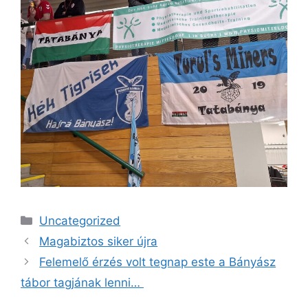
Kategória
Uncategorized
Magabiztos siker újra
Felemelő érzés volt tegnap este a Bányász
tábor tagjának lenni…