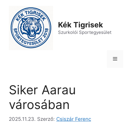
Kilépés
a
tartalomba
Kék Tigrisek
Szurkolói Sportegyesület
Menü
Siker Aarau
városában
2025.11.23.
Szerző:
Csiszár Ferenc