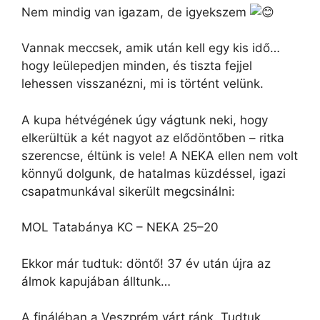
Nem mindig van igazam, de igyekszem
Vannak meccsek, amik után kell egy kis idő…
hogy leülepedjen minden, és tiszta fejjel
lehessen visszanézni, mi is történt velünk.
A kupa hétvégének úgy vágtunk neki, hogy
elkerültük a két nagyot az elődöntőben – ritka
szerencse, éltünk is vele! A NEKA ellen nem volt
könnyű dolgunk, de hatalmas küzdéssel, igazi
csapatmunkával sikerült megcsinálni:
MOL Tatabánya KC – NEKA 25–20
Ekkor már tudtuk: döntő! 37 év után újra az
álmok kapujában álltunk…
A fináléban a Veszprém várt ránk. Tudtuk,