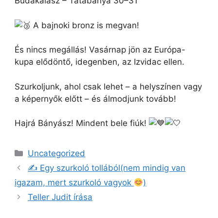
Budakalász – Tatabánya 30–31
A bajnoki bronz is megvan!
És nincs megállás! Vasárnap jön az Európa-
kupa elődöntő, idegenben, az Izvidac ellen.
Szurkoljunk, ahol csak lehet – a helyszínen vagy
a képernyők előtt – és álmodjunk tovább!
Hajrá Bányász! Mindent bele fiúk!
Kategória
Uncategorized
✍
Egy szurkoló tollából(nem mindig van
igazam, mert szurkoló vagyok
)
Teller Judit írása