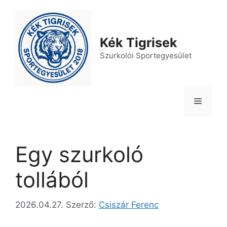
Kilépés
a
tartalomba
Kék Tigrisek
Szurkolói Sportegyesület
Menü
Egy szurkoló
tollából
2026.04.27.
Szerző:
Csiszár Ferenc